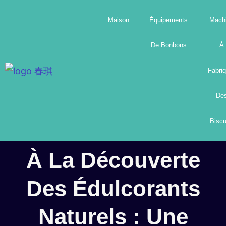
Aller
Maison
Équipements
Mach
au
contenu
De Bonbons
À
Fabri
De
Biscu
À La Découverte
Des Édulcorants
Naturels : Une