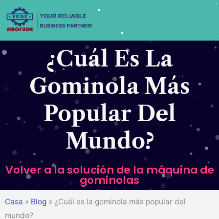
saltar
al
contenido
¿Cuál Es La
Gominola Más
Popular Del
Mundo?
Volver a la solución de la máquina de
gominolas
Casa
»
Blog
»
¿Cuál es la gominola más popular del
mundo?