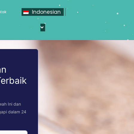
Indonesian
tak
an
erbaik
awah Ini dan
gapi dalam 24