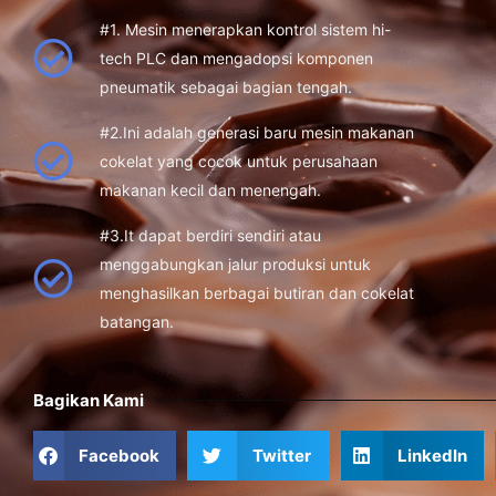
#1. Mesin menerapkan kontrol sistem hi-
tech PLC dan mengadopsi komponen
pneumatik sebagai bagian tengah.
#2.Ini adalah generasi baru mesin makanan
cokelat yang cocok untuk perusahaan
makanan kecil dan menengah.
#3.It dapat berdiri sendiri atau
menggabungkan jalur produksi untuk
menghasilkan berbagai butiran dan cokelat
batangan.
Bagikan Kami
Facebook
Twitter
LinkedIn