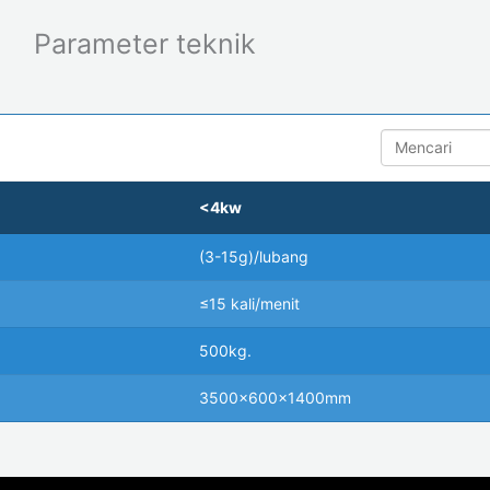
Parameter teknik
Mencari
<4kw
(3-15g)/lubang
≤15 kali/menit
500kg.
3500x600x1400mm