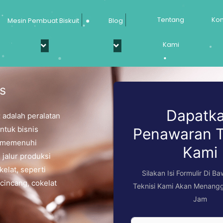
Tentang
Kon
Mesin Pembuat Biskuit
Blog
Kami
s
Dapatk
t
adalah peralatan
ntuk bisnis
Penawaran T
k memenuhi
Kami
 jalur produksi
elat, seperti
Silakan Isi Formulir Di B
 cincang, cokelat
Teknisi Kami Akan Menang
Jam