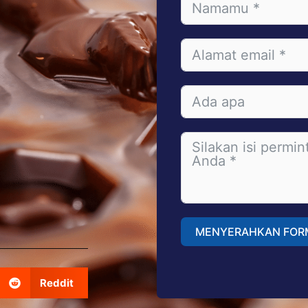
MENYERAHKAN FOR
A
Reddit
l