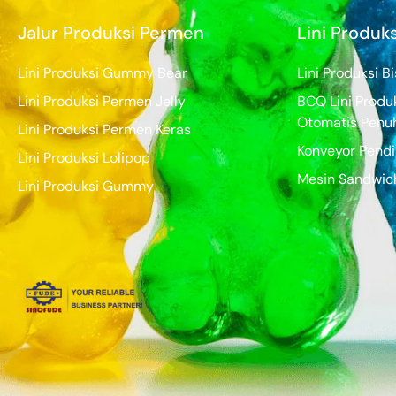
Jalur Produksi Permen
Lini Produks
Lini Produksi Gummy Bear
Lini Produksi B
Lini Produksi Permen Jelly
BCQ Lini Produk
Otomatis Penu
Lini Produksi Permen Keras
Konveyor Pendi
Lini Produksi Lolipop
Mesin Sandwich
Lini Produksi Gummy