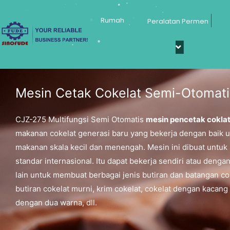
Lewati
Rumah
Peralatan Permen
ke
konten
Mesin Cetak Cokelat Semi-Otomati
CJZ-275 Multifungsi Semi Otomatis
mesin pencetak cokla
makanan cokelat generasi baru yang bekerja dengan baik u
makanan skala kecil dan menengah. Mesin ini dibuat untu
standar internasional. Itu dapat bekerja sendiri atau dengan
lain untuk membuat berbagai jenis butiran dan batangan cok
butiran cokelat murni, krim cokelat, cokelat dengan kacang
dengan dua warna, dll.