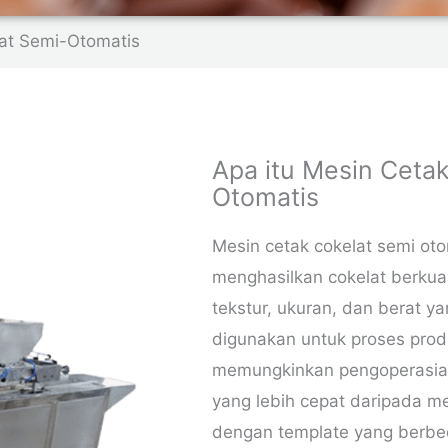
t
at Semi-Otomatis
e
r
n
Apa itu Mesin Ceta
a
Otomatis
t
i
Mesin cetak cokelat semi oto
menghasilkan cokelat berkual
v
tekstur, ukuran, dan berat ya
e
digunakan untuk proses prod
:
memungkinkan pengoperasian
yang lebih cepat daripada m
dengan template yang berbe